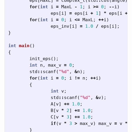
eps
[
MaxL
]
=
complex_t
(
std
::
cos
(
angle
),
for
(
int
i
=
MaxL
-
1
;
i
>=
0
;
--
i
)
eps
[
i
]
=
eps
[
i
+
1
]
*
eps
[
i
+
for
(
int
i
=
0
;
i
<=
MaxL
;
++
i
)
eps_inv
[
i
]
=
1.0
/
eps
[
i
];
}
int
main
()
{
init_eps
();
int
n
,
max_v
=
0
;
std
::
scanf
(
"%d"
,
&
n
);
for
(
int
i
=
0
;
i
!=
n
;
++
i
)
{
int
v
;
std
::
scanf
(
"%d"
,
&
v
);
A
[
v
]
+=
1.0
;
B
[
v
*
2
]
+=
1.0
;
C
[
v
*
3
]
+=
1.0
;
if
(
v
*
3
>
max_v
)
max_v
=
v
*
}