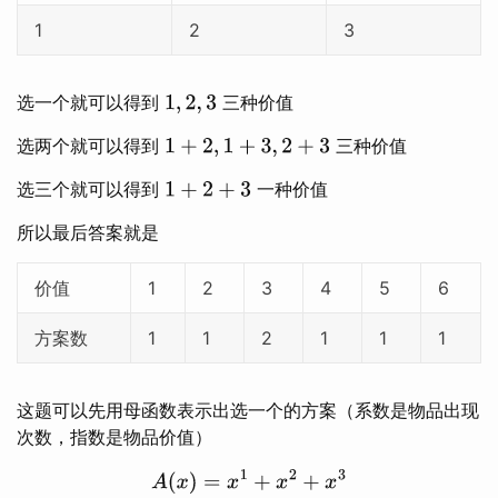
1
2
3
选一个就可以得到
三种价值
1
,
2
,
3
选两个就可以得到
三种价值
1
+
2
,
1
+
3
,
2
+
3
选三个就可以得到
一种价值
1
+
2
+
3
所以最后答案就是
价值
1
2
3
4
5
6
方案数
1
1
2
1
1
1
这题可以先用母函数表示出选一个的方案（系数是物品出现
次数，指数是物品价值）
A
(
x
)
=
x
1
+
x
2
+
x
3