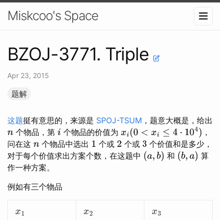
Miskcoo's Space
BZOJ-3771. Triple
Apr 23, 2015
题解
这题
挺有意思的，来源是
SPOJ-TSUM
，题意大概是，给出
个物品，第
个物品的价值为
，
n
i
x
i
(
0
<
x
i
≤
4
⋅
10
4
)
问在这
个物品中选出
个或
个或
个价值和是多少，
n
1
2
3
对于每个价值求出方案个数，在这题中
和
算
(
a
,
b
)
(
b
,
a
)
作一种方案。
例如有三个物品
x
1
x
2
x
3