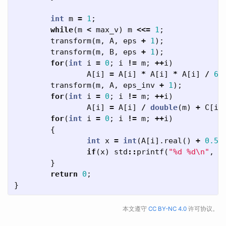
int
m
=
1
;
while
(
m
<
max_v
)
m
<<=
1
;
transform
(
m
,
A
,
eps
+
1
);
transform
(
m
,
B
,
eps
+
1
);
for
(
int
i
=
0
;
i
!=
m
;
++
i
)
A
[
i
]
=
A
[
i
]
*
A
[
i
]
*
A
[
i
]
/
6.
transform
(
m
,
A
,
eps_inv
+
1
);
for
(
int
i
=
0
;
i
!=
m
;
++
i
)
A
[
i
]
=
A
[
i
]
/
double
(
m
)
+
C
[
i
]
for
(
int
i
=
0
;
i
!=
m
;
++
i
)
{
int
x
=
int
(
A
[
i
].
real
()
+
0.5
)
if
(
x
)
std
::
printf
(
"%d %d
\n
"
,
i
}
return
0
;
}
本文遵守
CC BY-NC 4.0
许可协议。