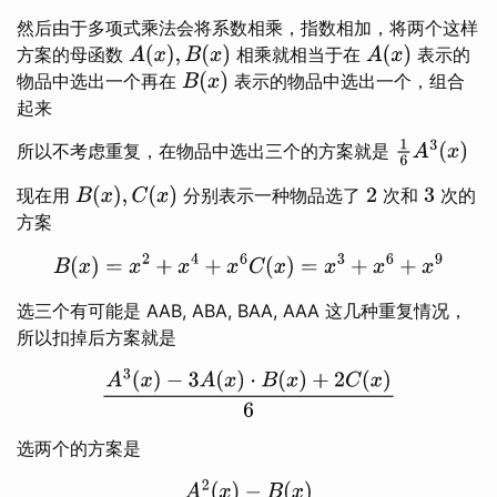
然后由于多项式乘法会将系数相乘，指数相加，将两个这样
方案的母函数
相乘就相当于在
表示的
A
(
x
)
,
B
(
x
)
A
(
x
)
物品中选出一个再在
表示的物品中选出一个，组合
B
(
x
)
起来
所以不考虑重复，在物品中选出三个的方案就是
1
6
A
3
(
x
)
现在用
分别表示一种物品选了
次和
次的
B
(
x
)
,
C
(
x
)
2
3
方案
B
(
x
)
=
x
2
+
x
4
+
x
6
C
(
x
)
=
x
3
+
x
6
+
x
9
选三个有可能是 AAB, ABA, BAA, AAA 这几种重复情况，
所以扣掉后方案就是
A
3
(
x
)
−
3
A
(
x
)
⋅
B
(
x
)
+
2
C
(
x
)
6
选两个的方案是
A
2
(
x
)
−
B
(
x
)
2