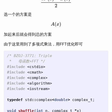
选一个的方案是
A
(
x
)
加起来后就会得到总的方案
由于这里用到了多项式乘法，用FFT优化即可
/* BZOJ-3771: Triple

 *   母函数+FFT */
#include
<cstdio>
#include
<cmath>
#include
<complex>
#include
<algorithm>
#include
<iostream>
typedef
std
::
complex
<
double
>
complex_t
;
void
shuffle
(
int
n
,
complex_t
*
x
)