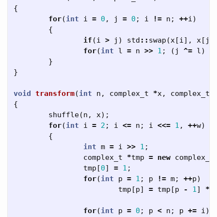
{
for
(
int
i
=
0
,
j
=
0
;
i
!=
n
;
++
i
)
{
if
(
i
>
j
)
std
::
swap
(
x
[
i
],
x
[
j
]
for
(
int
l
=
n
>>
1
;
(
j
^=
l
)
<
}
}
void
transform
(
int
n
,
complex_t
*
x
,
complex_t
{
shuffle
(
n
,
x
);
for
(
int
i
=
2
;
i
<=
n
;
i
<<=
1
,
++
w
)
{
int
m
=
i
>>
1
;
complex_t
*
tmp
=
new
complex_t
tmp
[
0
]
=
1
;
for
(
int
p
=
1
;
p
!=
m
;
++
p
)
tmp
[
p
]
=
tmp
[
p
-
1
]
*
for
(
int
p
=
0
;
p
<
n
;
p
+=
i
)