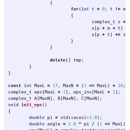
{
for
(
int
t
=
0
;
t
!=
m
;
{
complex_t
z
=
x
[
p
+
m
+
t
]
=
x
[
p
+
t
]
+=
z
;
}
}
delete
[]
tmp
;
}
}
const
int
MaxL
=
17
,
MaxN
=
(
1
<<
MaxL
)
+
10
;
complex_t
eps
[
MaxL
+
1
],
eps_inv
[
MaxL
+
1
];
complex_t
A
[
MaxN
],
B
[
MaxN
],
C
[
MaxN
];
void
init_eps
()
{
double
pi
=
std
::
acos
(
-
1.0
);
double
angle
=
2.0
*
pi
/
(
1
<<
MaxL
);